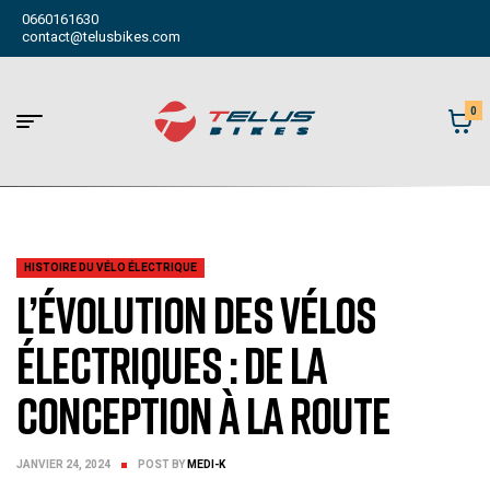
0660161630
contact@telusbikes.com
0
HISTOIRE DU VÉLO ÉLECTRIQUE
L’Évolution des Vélos
Électriques : De la
Conception à la Route
JANVIER 24, 2024
POST BY
MEDI-K