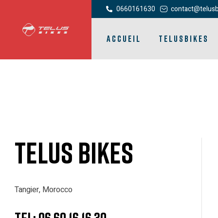
0660161630
contact@telus
ACCUEIL
TELUSBIKES
TELUS BIKES
Tangier, Morocco
TEL: 06 60 16 16 30