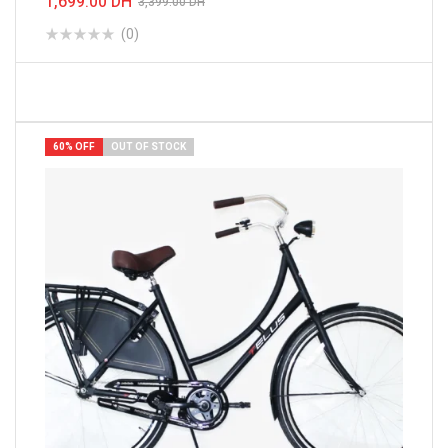
1,699.00
DH
3,399.00
DH
(0)
LIRE LA SUITE
60% OFF
OUT OF STOCK