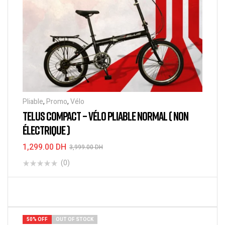
Pliable
,
Promo
,
Vélo
TELUS COMPACT – VÉLO PLIABLE NORMAL ( NON
ÉLECTRIQUE )
1,299.00
DH
3,999.00
DH
(0)
LIRE LA SUITE
50% OFF
OUT OF STOCK