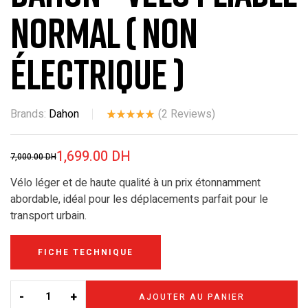
normal ( non
électrique )
Brands:
Dahon
(
2
Reviews)
Noté
2
5.00
sur 5 basé
1,699.00
DH
7,000.00
DH
sur
notations
Vélo léger et de haute qualité à un prix étonnamment
client
abordable, idéal pour les déplacements parfait pour le
transport urbain.
FICHE TECHNIQUE
-
+
AJOUTER AU PANIER